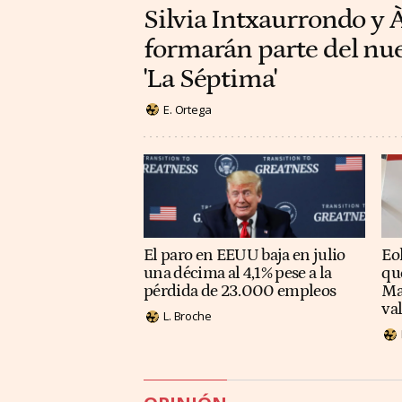
Silvia Intxaurrondo y 
formarán parte del nu
'La Séptima'
E. Ortega
El paro en EEUU baja en julio
Eol
una décima al 4,1% pese a la
qu
pérdida de 23.000 empleos
Ma
va
L. Broche