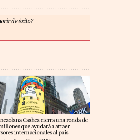
orir de éxito?
enezolana Cashea cierra una ronda de
illones que ayudará a atraer
sores internacionales al país