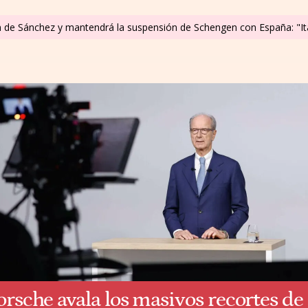
m de Sánchez y mantendrá la suspensión de Schengen con España: "It
orsche avala los masivos recortes de