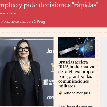
mpleo y pide decisiones "rápidas"
Ankor Tejero
Porsche se alía con XPeng
Bruselas acelera
IRIS², la alternativa
de satélites europea
para garantizar las
comunicaciones
militares
Yolanda Rodríguez