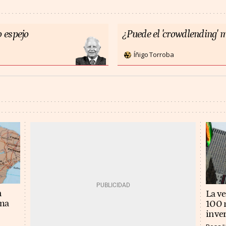
 espejo
¿Puede el 'crowdlending' m
Íñigo Torroba
n
La v
ema
100 m
inver