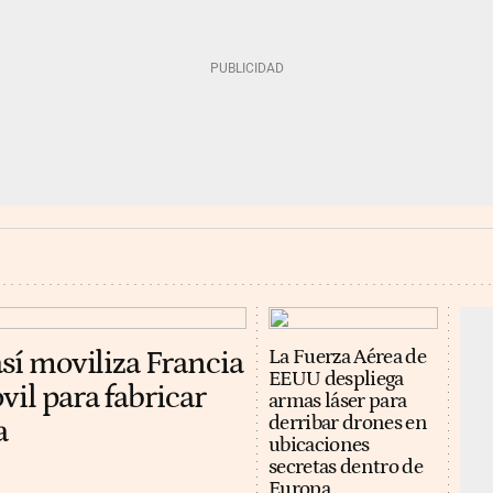
así moviliza Francia
La Fuerza Aérea de
EEUU despliega
vil para fabricar
armas láser para
derribar drones en
a
ubicaciones
secretas dentro de
Europa