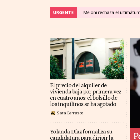
URGENTE
Meloni rechaza el ultimátu
El precio del alquiler de
vivienda baja por primera vez
en cuatro años: el bolsillo de
los inquilinos se ha agotado
Sara Carrasco
Yolanda Díaz formaliza su
P
candidatura para dirigir la