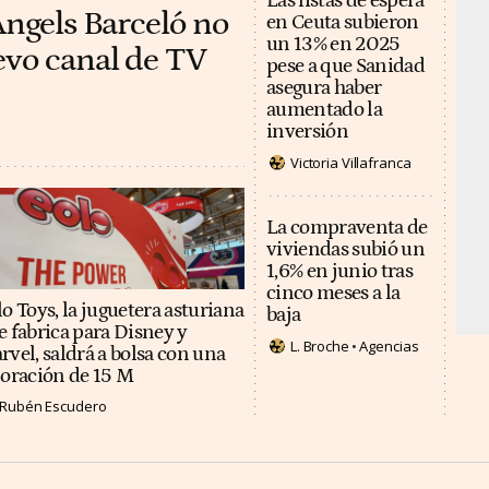
Las listas de espera
Àngels Barceló no
en Ceuta subieron
un 13% en 2025
evo canal de TV
pese a que Sanidad
asegura haber
aumentado la
inversión
Victoria Villafranca
La compraventa de
viviendas subió un
1,6% en junio tras
cinco meses a la
o Toys, la juguetera asturiana
baja
e fabrica para Disney y
L. Broche
Agencias
rvel, saldrá a bolsa con una
loración de 15 M
Rubén Escudero