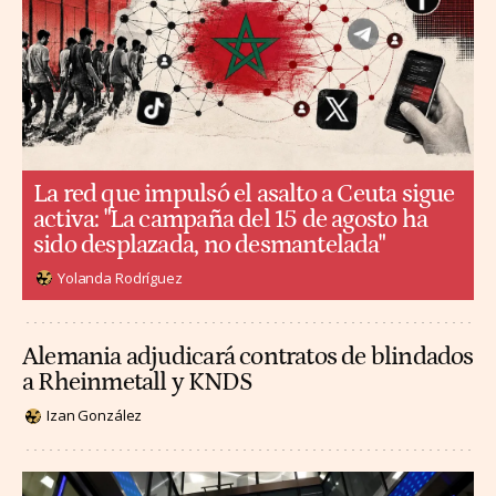
La red que impulsó el asalto a Ceuta sigue
activa: "La campaña del 15 de agosto ha
sido desplazada, no desmantelada"
Yolanda Rodríguez
Alemania adjudicará contratos de blindados
a Rheinmetall y KNDS
Izan González