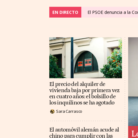
EN DIRECTO
El PSOE denuncia a la C
El precio del alquiler de
vivienda baja por primera vez
en cuatro años: el bolsillo de
los inquilinos se ha agotado
Sara Carrasco
El automóvil alemán acude al
L
chino para cumplir con las