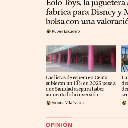
Eolo Toys, la juguetera
fabrica para Disney y M
bolsa con una valoraci
Rubén Escudero
Las listas de espera en Ceuta
La
subieron un 13% en 2025 pese a
de
que Sanidad asegura haber
de
aumentado la inversión
se
Victoria Villafranca
OPINIÓN