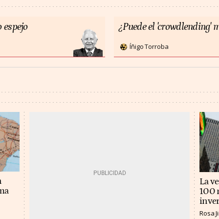
 espejo
¿Puede el 'crowdlending' m
Íñigo Torroba
n
La v
ema
100 m
inver
Rosa 