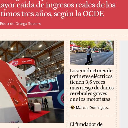
ayor caída de ingresos reales de los
ltimos tres años, según la OCDE
Eduardo Ortega Socorro
Los conductores de
patinetes eléctricos
tienen 3,5 veces
más riesgo de daños
cerebrales graves
que los motoristas
Marcos Domínguez
El fundador de