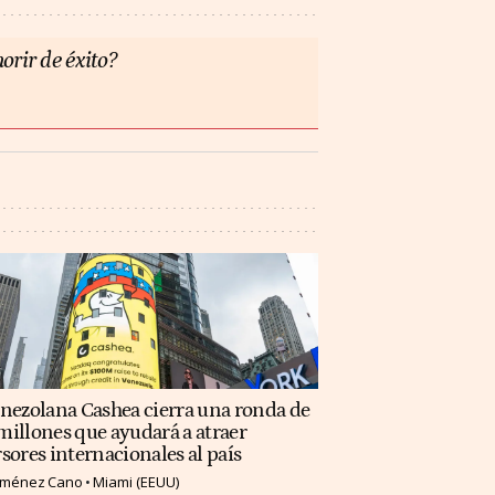
orir de éxito?
enezolana Cashea cierra una ronda de
illones que ayudará a atraer
sores internacionales al país
Jiménez Cano
Miami (EEUU)