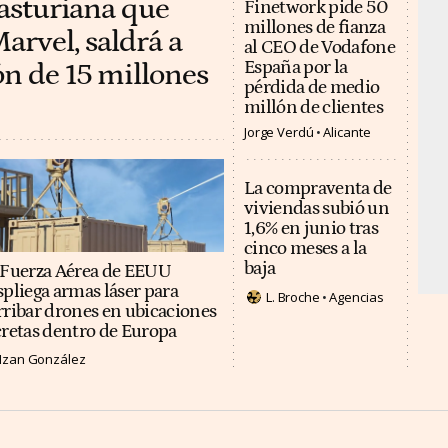
 asturiana que
Finetwork pide 50
millones de fianza
arvel, saldrá a
al CEO de Vodafone
ón de 15 millones
España por la
pérdida de medio
millón de clientes
Jorge Verdú
Alicante
La compraventa de
viviendas subió un
1,6% en junio tras
cinco meses a la
baja
 Fuerza Aérea de EEUU
spliega armas láser para
L. Broche
Agencias
rribar drones en ubicaciones
cretas dentro de Europa
Izan González