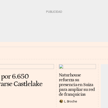
 por 6.650
Naturhouse
refuerza su
rarse Castlelake
presencia en Suiza
para ampliar su red
de franquicias
L. Broche