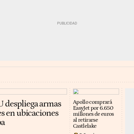
U despliega armas
Apollo comprará
EasyJet por 6.650
es en ubicaciones
millones de euros
al retirarse
pa
Castlelake