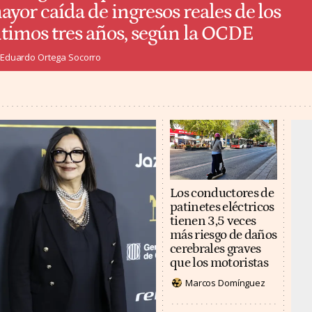
ayor caída de ingresos reales de los
ltimos tres años, según la OCDE
Eduardo Ortega Socorro
Los conductores de
patinetes eléctricos
tienen 3,5 veces
más riesgo de daños
cerebrales graves
que los motoristas
Marcos Domínguez