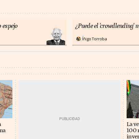
 espejo
¿Puede el 'crowdlending' m
Íñigo Torroba
n
La v
ema
100 m
inver