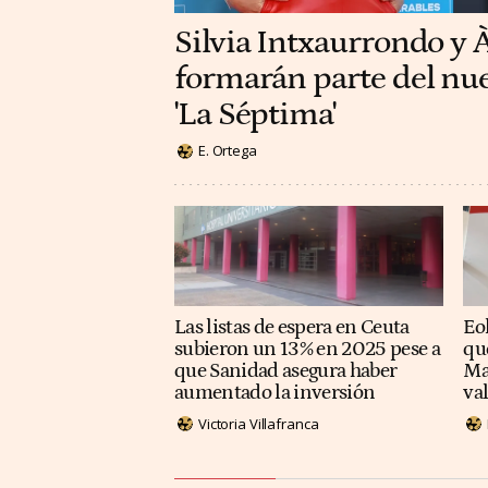
Silvia Intxaurrondo y 
formarán parte del nu
'La Séptima'
E. Ortega
Las listas de espera en Ceuta
Eol
subieron un 13% en 2025 pese a
qu
que Sanidad asegura haber
Ma
aumentado la inversión
va
Victoria Villafranca