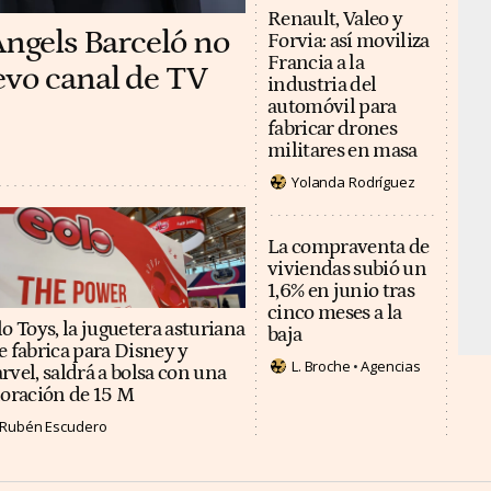
Renault, Valeo y
Àngels Barceló no
Forvia: así moviliza
Francia a la
evo canal de TV
industria del
automóvil para
fabricar drones
militares en masa
Yolanda Rodríguez
La compraventa de
viviendas subió un
1,6% en junio tras
cinco meses a la
o Toys, la juguetera asturiana
baja
e fabrica para Disney y
L. Broche
Agencias
rvel, saldrá a bolsa con una
loración de 15 M
Rubén Escudero