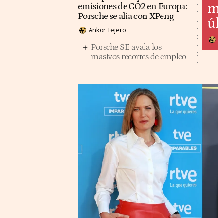
m
emisiones de CO2 en Europa:
Porsche se alía con XPeng
ú
Ankor Tejero
Porsche SE avala los
masivos recortes de empleo