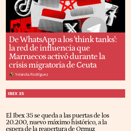
De WhatsApp a los 'think tanks':
la red de influencia que
Marruecos activó durante la
crisis migratoria de Ceuta
Yolanda Rodríguez
IBEX 35
El Ibex 35 se queda a las puertas de los
20.200, nuevo máximo histórico, a la
espera de la reapertura de Ormuz