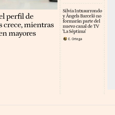
Silvia Intxaurrondo
l perfil de
y Àngels Barceló no
formarán parte del
s crece, mientras
nuevo canal de TV
 en mayores
'La Séptima'
E. Ortega