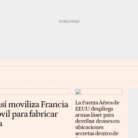
así moviliza Francia
La Fuerza Aérea de
EEUU despliega
vil para fabricar
armas láser para
derribar drones en
a
ubicaciones
secretas dentro de