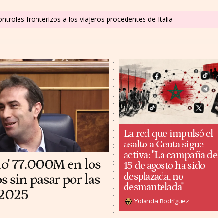
ntroles fronterizos a los viajeros procedentes de Italia
La red que impulsó el
asalto a Ceuta sigue
activa: "La campaña de
do' 77.000M en los
15 de agosto ha sido
desplazada, no
 sin pasar por las
desmantelada"
 2025
Yolanda Rodríguez