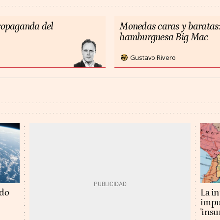
propaganda del
Monedas caras y baratas:
hamburguesa Big Mac
Gustavo Rivero
La in
ado
impu
'insu