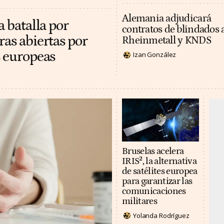
Alemania adjudicará
a batalla por
contratos de blindados 
ras abiertas por
Rheinmetall y KNDS
s europeas
Izan González
Bruselas acelera
IRIS², la alternativa
de satélites europea
para garantizar las
comunicaciones
militares
Yolanda Rodríguez