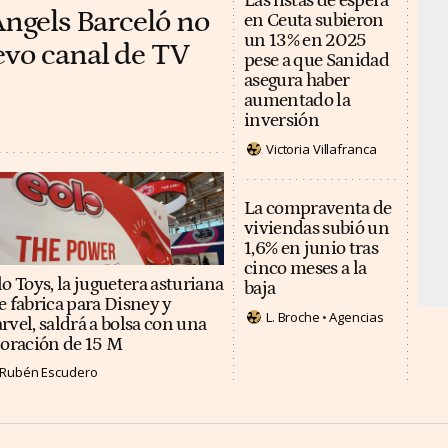
Las listas de espera
Àngels Barceló no
en Ceuta subieron
un 13% en 2025
evo canal de TV
pese a que Sanidad
asegura haber
aumentado la
inversión
Victoria Villafranca
La compraventa de
viviendas subió un
1,6% en junio tras
cinco meses a la
o Toys, la juguetera asturiana
baja
e fabrica para Disney y
L. Broche
Agencias
rvel, saldrá a bolsa con una
loración de 15 M
Rubén Escudero