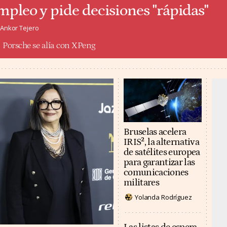
mpleo y pide decisiones "rápidas"
Ankor Tejero
Porsche se alía con XPeng
Bruselas acelera
IRIS², la alternativa
de satélites europea
para garantizar las
comunicaciones
militares
Yolanda Rodríguez