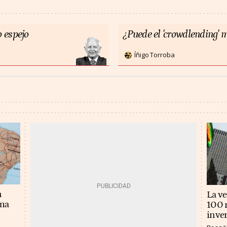
 espejo
¿Puede el 'crowdlending' m
Íñigo Torroba
n
La v
ema
100 m
inver