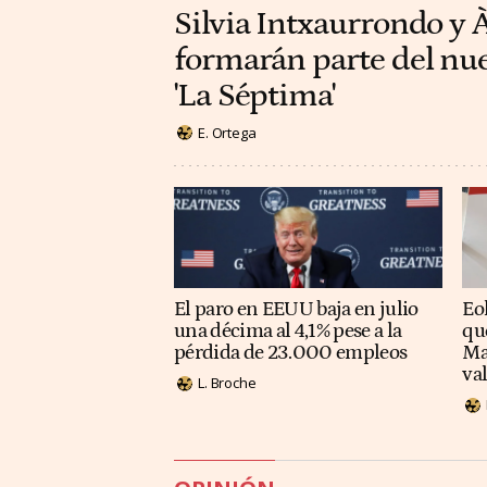
Silvia Intxaurrondo y 
formarán parte del nu
'La Séptima'
E. Ortega
El paro en EEUU baja en julio
Eol
una décima al 4,1% pese a la
qu
pérdida de 23.000 empleos
Ma
va
L. Broche