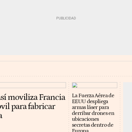
así moviliza Francia
La Fuerza Aérea de
EEUU despliega
vil para fabricar
armas láser para
derribar drones en
a
ubicaciones
secretas dentro de
Europa