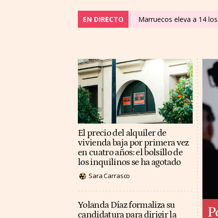
EN DIRECTO
Marruecos eleva a 14 los 
El precio del alquiler de
vivienda baja por primera vez
en cuatro años: el bolsillo de
los inquilinos se ha agotado
Sara Carrasco
Yolanda Díaz formaliza su
P
candidatura para dirigir la