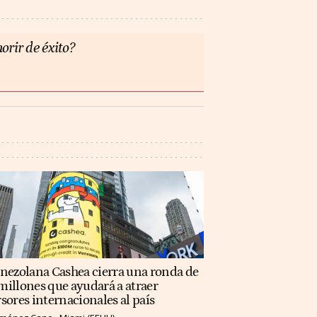
orir de éxito?
enezolana Cashea cierra una ronda de
illones que ayudará a atraer
sores internacionales al país