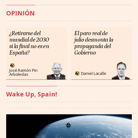
OPINIÓN
¿Retirarse del
El paro real de
mundial de 2030
julio desmonta la
si la final no es en
propaganda del
España?
Gobierno
José Ramón Pin
Daniel Lacalle
Arboledas
Wake Up, Spain!