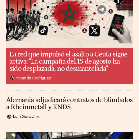
La red que impulsó el asalto a Ceuta sigue
activa: "La campaña del 15 de agosto ha
sido desplazada, no desmantelada"
Yolanda Rodríguez
Alemania adjudicará contratos de blindados
a Rheinmetall y KNDS
Izan González