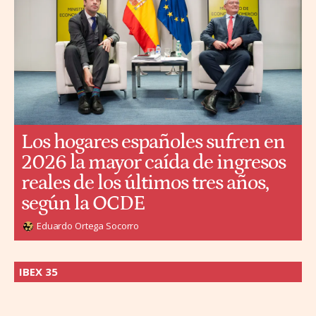
Los hogares españoles sufren en
2026 la mayor caída de ingresos
reales de los últimos tres años,
según la OCDE
Eduardo Ortega Socorro
IBEX 35