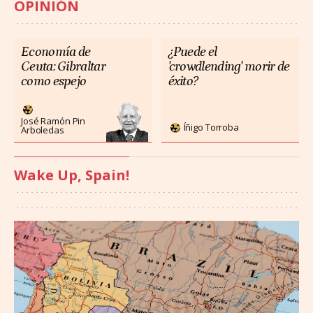
OPINIÓN
Economía de
¿Puede el
Ceuta: Gibraltar
'crowdlending' morir de
como espejo
éxito?
José Ramón Pin
Íñigo Torroba
Arboledas
Wake Up, Spain!