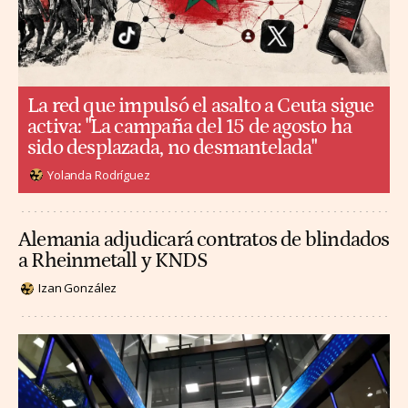
La red que impulsó el asalto a Ceuta sigue
activa: "La campaña del 15 de agosto ha
sido desplazada, no desmantelada"
Yolanda Rodríguez
Alemania adjudicará contratos de blindados
a Rheinmetall y KNDS
Izan González