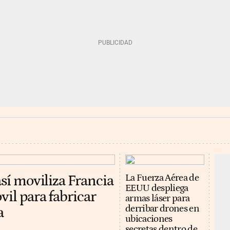
así moviliza Francia
La Fuerza Aérea de
EEUU despliega
vil para fabricar
armas láser para
derribar drones en
a
ubicaciones
secretas dentro de