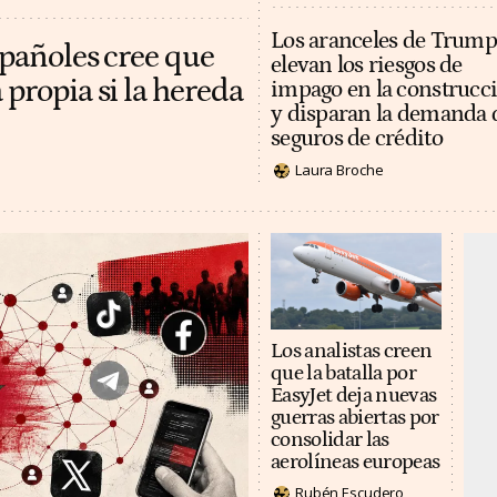
Los aranceles de Trump
spañoles cree que
elevan los riesgos de
 propia si la hereda
impago en la construcc
y disparan la demanda 
seguros de crédito
Laura Broche
Los analistas creen
que la batalla por
EasyJet deja nuevas
guerras abiertas por
consolidar las
aerolíneas europeas
Rubén Escudero