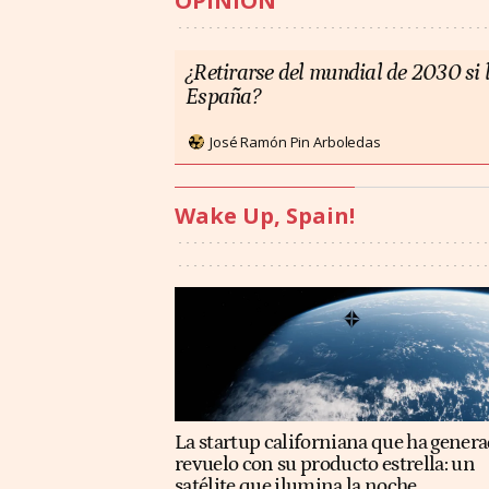
OPINIÓN
¿Retirarse del mundial de 2030 si l
España?
José Ramón Pin Arboledas
Wake Up, Spain!
La startup californiana que ha gener
revuelo con su producto estrella: un
satélite que ilumina la noche