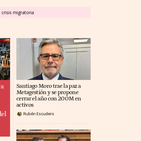
crisis migratoria
ya
Santiago Moro trae la paz a
Metagestión y se propone
cerrar el año con 200M en
activos
del
Rubén Escudero