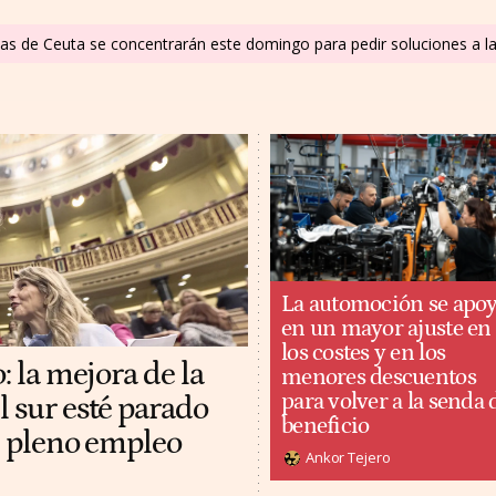
as de Ceuta se concentrarán este domingo para pedir soluciones a la 
La automoción se apo
en un mayor ajuste en
los costes y en los
: la mejora de la
menores descuentos
para volver a la senda 
l sur esté parado
beneficio
al pleno empleo
Ankor Tejero