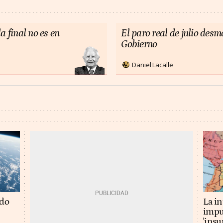
a final no es en
El paro real de julio des
Gobierno
Daniel Lacalle
La in
ado
impu
'insu