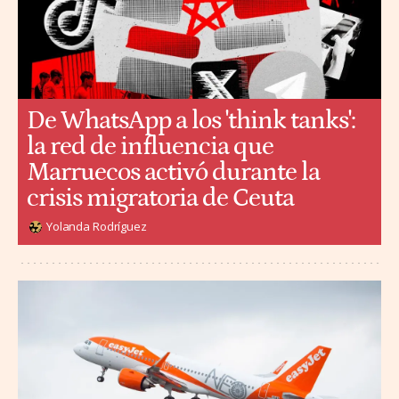
De WhatsApp a los 'think tanks':
la red de influencia que
Marruecos activó durante la
crisis migratoria de Ceuta
Yolanda Rodríguez