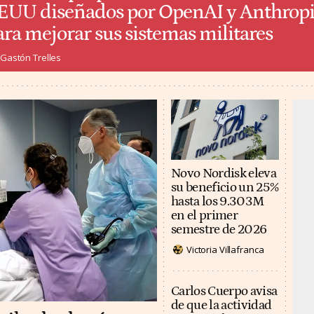
EUU diseñados por OpenAI y Anthrop
ara mejorar sus sistemas militares
Gastón Trelles
Novo Nordisk eleva
su beneficio un 25%
hasta los 9.303M
en el primer
semestre de 2026
Victoria Villafranca
Carlos Cuerpo avisa
de que la actividad