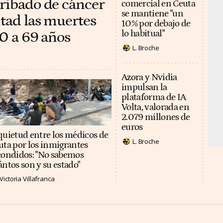
cribado de cáncer
comercial en Ceuta
se mantiene "un
itad las muertes
10% por debajo de
50 a 69 años
lo habitual"
L. Broche
Azora y Nvidia
impulsan la
plataforma de IA
Volta, valorada en
2.079 millones de
euros
quietud entre los médicos de
L. Broche
uta por los inmigrantes
condidos: "No sabemos
ántos son y su estado"
Victoria Villafranca