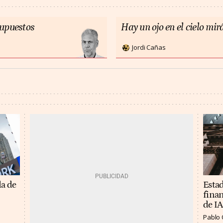
supuestos
Hay un ojo en el cielo mirá
Jordi Cañas
Estad
da de
finan
de IA
Pablo 