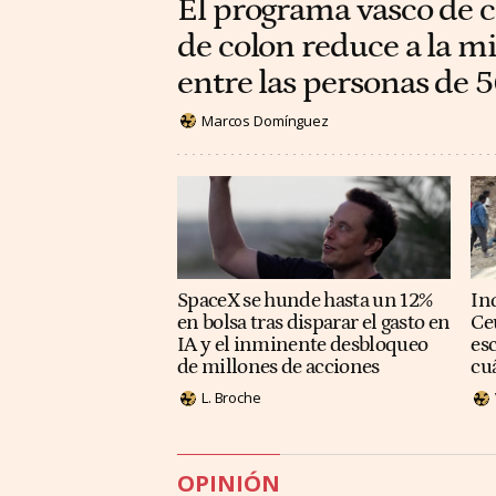
El programa vasco de 
de colon reduce a la m
entre las personas de 
Marcos Domínguez
SpaceX se hunde hasta un 12%
In
en bolsa tras disparar el gasto en
Ce
IA y el inminente desbloqueo
es
de millones de acciones
cu
L. Broche
OPINIÓN