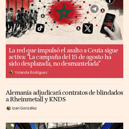
La red que impulsó el asalto a Ceuta sigue
activa: "La campaña del 15 de agosto ha
sido desplazada, no desmantelada"
Yolanda Rodríguez
Alemania adjudicará contratos de blindados
a Rheinmetall y KNDS
Izan González