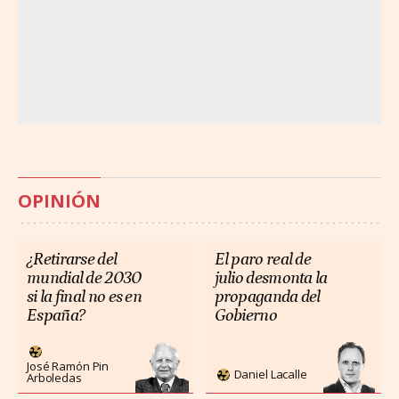
OPINIÓN
¿Retirarse del
El paro real de
mundial de 2030
julio desmonta la
si la final no es en
propaganda del
España?
Gobierno
José Ramón Pin
Daniel Lacalle
Arboledas