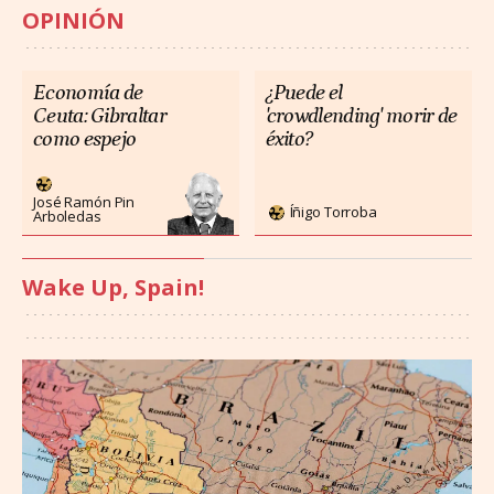
OPINIÓN
Economía de
¿Puede el
Ceuta: Gibraltar
'crowdlending' morir de
como espejo
éxito?
José Ramón Pin
Íñigo Torroba
Arboledas
Wake Up, Spain!