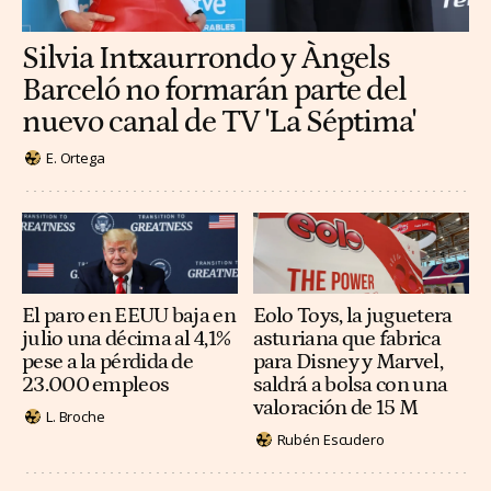
Silvia Intxaurrondo y Àngels
Barceló no formarán parte del
nuevo canal de TV 'La Séptima'
E. Ortega
El paro en EEUU baja en
Eolo Toys, la juguetera
julio una décima al 4,1%
asturiana que fabrica
pese a la pérdida de
para Disney y Marvel,
23.000 empleos
saldrá a bolsa con una
valoración de 15 M
L. Broche
Rubén Escudero