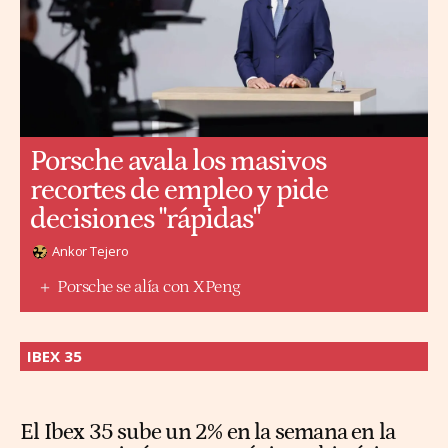
Porsche avala los masivos
recortes de empleo y pide
decisiones "rápidas"
Ankor Tejero
Porsche se alía con XPeng
IBEX 35
El Ibex 35 sube un 2% en la semana en la