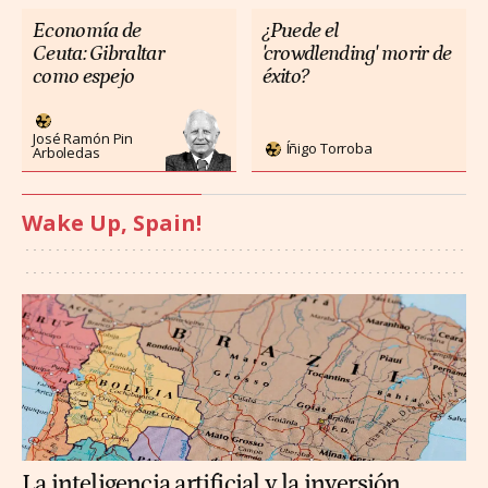
Economía de
¿Puede el
Ceuta: Gibraltar
'crowdlending' morir de
como espejo
éxito?
José Ramón Pin
Íñigo Torroba
Arboledas
Wake Up, Spain!
La inteligencia artificial y la inversión