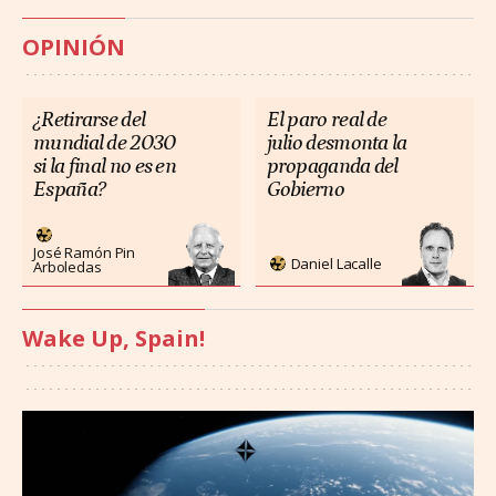
OPINIÓN
¿Retirarse del
El paro real de
mundial de 2030
julio desmonta la
si la final no es en
propaganda del
España?
Gobierno
José Ramón Pin
Daniel Lacalle
Arboledas
Wake Up, Spain!