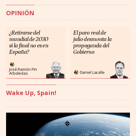
OPINIÓN
¿Retirarse del
El paro real de
mundial de 2030
julio desmonta la
si la final no es en
propaganda del
España?
Gobierno
José Ramón Pin
Daniel Lacalle
Arboledas
Wake Up, Spain!