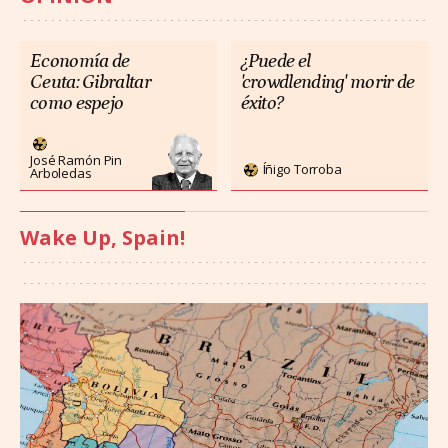
Economía de
¿Puede el
Ceuta: Gibraltar
'crowdlending' morir de
como espejo
éxito?
José Ramón Pin
Íñigo Torroba
Arboledas
Wake Up, Spain!