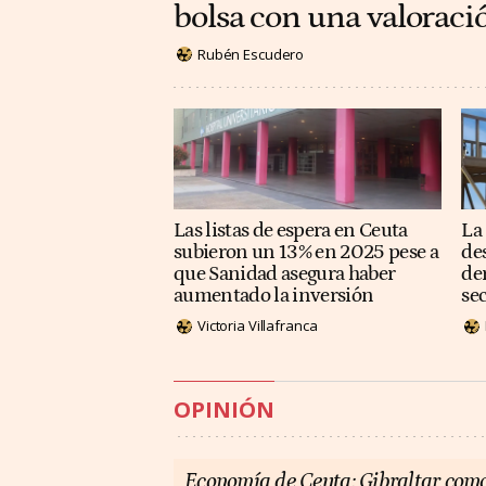
bolsa con una valoraci
Rubén Escudero
Las listas de espera en Ceuta
La
subieron un 13% en 2025 pese a
de
que Sanidad asegura haber
de
aumentado la inversión
se
Victoria Villafranca
OPINIÓN
Economía de Ceuta: Gibraltar como