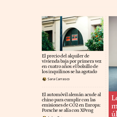
El precio del alquiler de
vivienda baja por primera vez
en cuatro años: el bolsillo de
los inquilinos se ha agotado
Sara Carrasco
El automóvil alemán acude al
L
chino para cumplir con las
m
emisiones de CO2 en Europa:
Porsche se alía con XPeng
ú