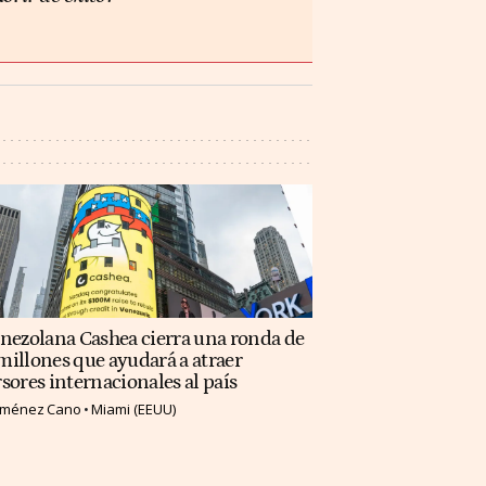
enezolana Cashea cierra una ronda de
illones que ayudará a atraer
sores internacionales al país
Jiménez Cano
Miami (EEUU)