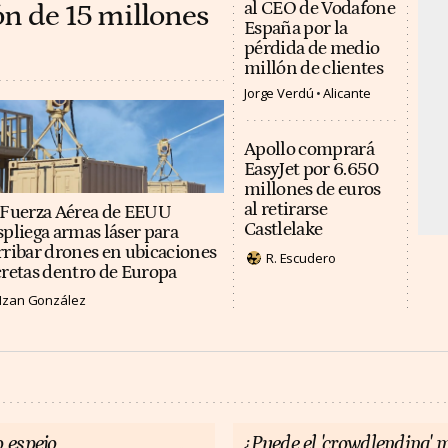
ón de 15 millones
al CEO de Vodafone
España por la
pérdida de medio
millón de clientes
Jorge Verdú
Alicante
Apollo comprará
EasyJet por 6.650
millones de euros
al retirarse
 Fuerza Aérea de EEUU
Castlelake
spliega armas láser para
rribar drones en ubicaciones
R. Escudero
cretas dentro de Europa
Izan González
 espejo
¿Puede el 'crowdlending' m