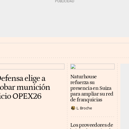
efensa elige a
Naturhouse
refuerza su
robar munición
presencia en Suiza
para ampliar su red
cicio OPEX26
de franquicias
L. Broche
Los proveedores de