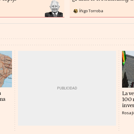
Íñigo Torroba
n
La v
ema
100 m
inver
Rosa 