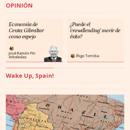
OPINIÓN
Economía de
¿Puede el
Ceuta: Gibraltar
'crowdlending' morir de
como espejo
éxito?
José Ramón Pin
Íñigo Torroba
Arboledas
Wake Up, Spain!