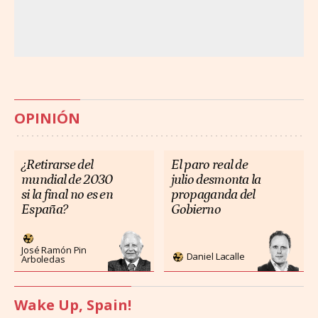
OPINIÓN
¿Retirarse del
El paro real de
mundial de 2030
julio desmonta la
si la final no es en
propaganda del
España?
Gobierno
José Ramón Pin
Daniel Lacalle
Arboledas
Wake Up, Spain!