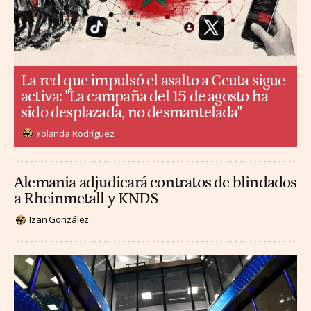
La red que impulsó el asalto a Ceuta sigue
activa: "La campaña del 15 de agosto ha
sido desplazada, no desmantelada"
Yolanda Rodríguez
Alemania adjudicará contratos de blindados
a Rheinmetall y KNDS
Izan González