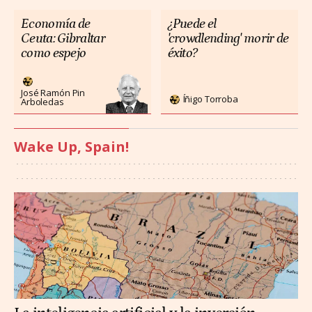
Economía de
¿Puede el
Ceuta: Gibraltar
'crowdlending' morir de
como espejo
éxito?
José Ramón Pin
Íñigo Torroba
Arboledas
Wake Up, Spain!