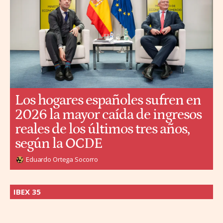
Los hogares españoles sufren en
2026 la mayor caída de ingresos
reales de los últimos tres años,
según la OCDE
Eduardo Ortega Socorro
IBEX 35