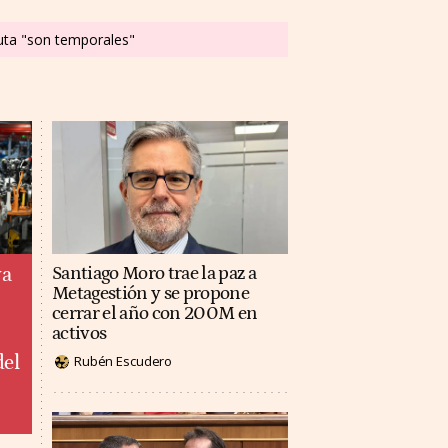
euta "son temporales"
ya
Santiago Moro trae la paz a
Metagestión y se propone
cerrar el año con 200M en
activos
del
Rubén Escudero