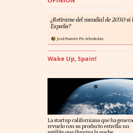
OPINIÓN
¿Retirarse del mundial de 2030 si l
España?
José Ramón Pin Arboledas
Wake Up, Spain!
La startup californiana que ha gener
revuelo con su producto estrella: un
satélite que ilumina la noche