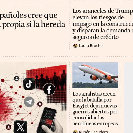
Los aranceles de Trump
spañoles cree que
elevan los riesgos de
 propia si la hereda
impago en la construcc
y disparan la demanda 
seguros de crédito
Laura Broche
Los analistas creen
que la batalla por
EasyJet deja nuevas
guerras abiertas por
consolidar las
aerolíneas europeas
Rubén Escudero