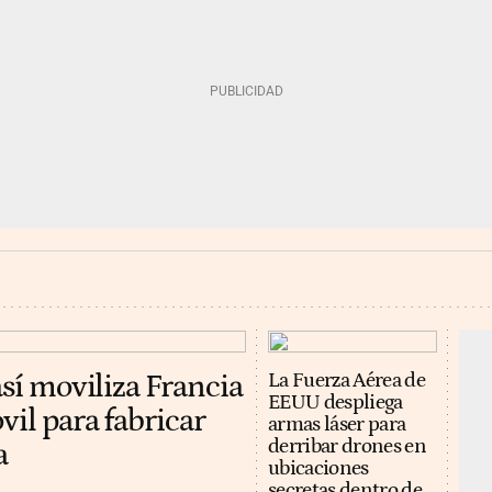
así moviliza Francia
La Fuerza Aérea de
EEUU despliega
vil para fabricar
armas láser para
derribar drones en
a
ubicaciones
secretas dentro de