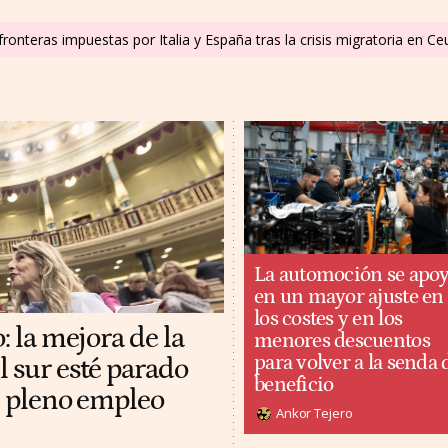
ronteras impuestas por Italia y España tras la crisis migratoria en C
La automoción se apo
en un mayor ajuste en
los costes y en los
: la mejora de la
menores descuentos
para volver a la senda 
l sur esté parado
beneficio
al pleno empleo
Ankor Tejero