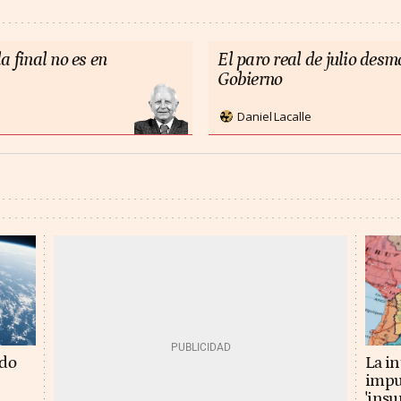
a final no es en
El paro real de julio des
Gobierno
Daniel Lacalle
La in
ado
impu
'insu