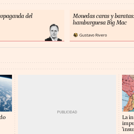
propaganda del
Monedas caras y baratas:
hamburguesa Big Mac
Gustavo Rivero
La in
ado
impu
'insu