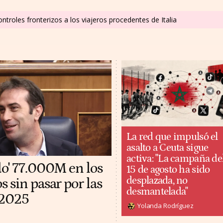
ntroles fronterizos a los viajeros procedentes de Italia
La red que impulsó el
asalto a Ceuta sigue
activa: "La campaña de
do' 77.000M en los
15 de agosto ha sido
desplazada, no
 sin pasar por las
desmantelada"
 2025
Yolanda Rodríguez