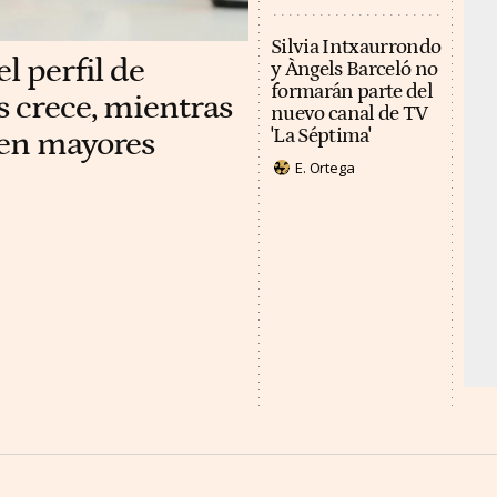
Silvia Intxaurrondo
l perfil de
y Àngels Barceló no
formarán parte del
s crece, mientras
nuevo canal de TV
 en mayores
'La Séptima'
E. Ortega