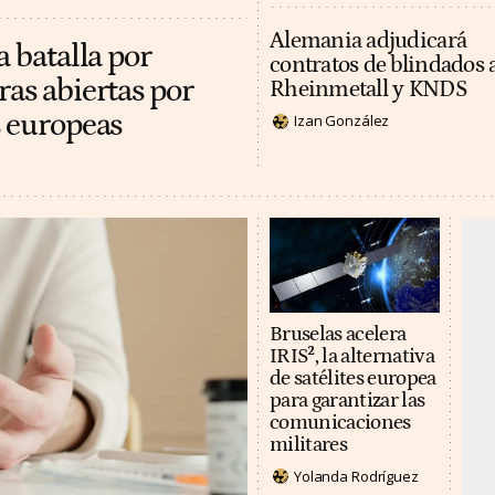
Alemania adjudicará
a batalla por
contratos de blindados 
ras abiertas por
Rheinmetall y KNDS
s europeas
Izan González
Bruselas acelera
IRIS², la alternativa
de satélites europea
para garantizar las
comunicaciones
militares
Yolanda Rodríguez