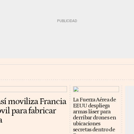
así moviliza Francia
La Fuerza Aérea de
EEUU despliega
vil para fabricar
armas láser para
derribar drones en
a
ubicaciones
secretas dentro de