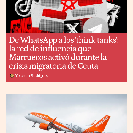
De WhatsApp a los 'think tanks':
la red de influencia que
Marruecos activó durante la
crisis migratoria de Ceuta
Yolanda Rodríguez