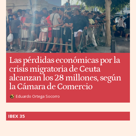
Las pérdidas económicas por la
crisis migratoria de Ceuta
alcanzan los 28 millones, según
la Cámara de Comercio
Eduardo Ortega Socorro
IBEX 35