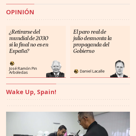
OPINIÓN
¿Retirarse del
El paro real de
mundial de 2030
julio desmonta la
si la final no es en
propaganda del
España?
Gobierno
José Ramón Pin
Daniel Lacalle
Arboledas
Wake Up, Spain!