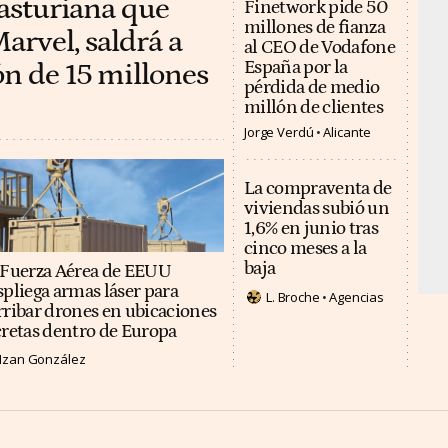
 asturiana que
Finetwork pide 50
millones de fianza
arvel, saldrá a
al CEO de Vodafone
ón de 15 millones
España por la
pérdida de medio
millón de clientes
Jorge Verdú
Alicante
La compraventa de
viviendas subió un
1,6% en junio tras
cinco meses a la
baja
 Fuerza Aérea de EEUU
spliega armas láser para
L. Broche
Agencias
rribar drones en ubicaciones
cretas dentro de Europa
Izan González