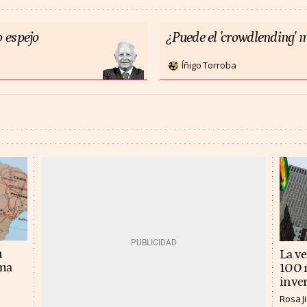
 espejo
¿Puede el 'crowdlending' m
Íñigo Torroba
n
La v
ema
100 m
inver
Rosa 