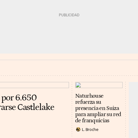
 por 6.650
Naturhouse
refuerza su
rarse Castlelake
presencia en Suiza
para ampliar su red
de franquicias
L. Broche