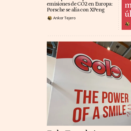
m
emisiones de CO2 en Europa:
Porsche se alía con XPeng
ú
Ankor Tejero