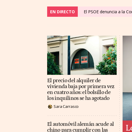
EN DIRECTO
El PSOE denuncia a la C
El precio del alquiler de
vivienda baja por primera vez
en cuatro años: el bolsillo de
los inquilinos se ha agotado
Sara Carrasco
El automóvil alemán acude al
L
chino para cumplir con las