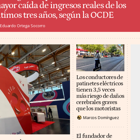
ayor caída de ingresos reales de los
ltimos tres años, según la OCDE
Eduardo Ortega Socorro
Los conductores de
patinetes eléctricos
tienen 3,5 veces
más riesgo de daños
cerebrales graves
que los motoristas
Marcos Domínguez
El fundador de