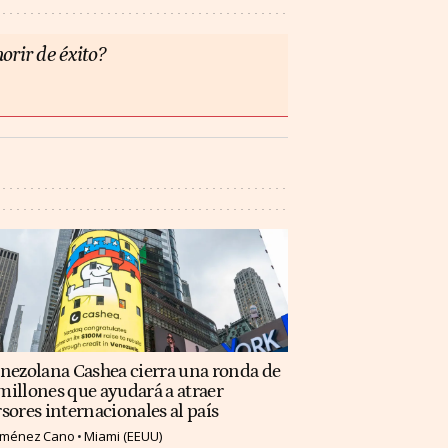
orir de éxito?
enezolana Cashea cierra una ronda de
illones que ayudará a atraer
sores internacionales al país
Jiménez Cano
Miami (EEUU)