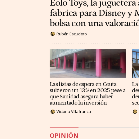
Eolo Toys, la juguetera
fabrica para Disney y M
bolsa con una valoraci
Rubén Escudero
Las listas de espera en Ceuta
La
subieron un 13% en 2025 pese a
de
que Sanidad asegura haber
de
aumentado la inversión
se
Victoria Villafranca
OPINIÓN