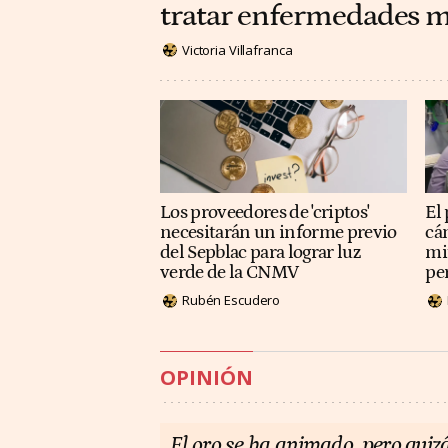
tratar enfermedades m
Victoria Villafranca
Los proveedores de 'criptos'
El
necesitarán un informe previo
cá
del Sepblac para lograr luz
mi
verde de la CNMV
pe
Rubén Escudero
OPINIÓN
El oro se ha animado, pero quiz