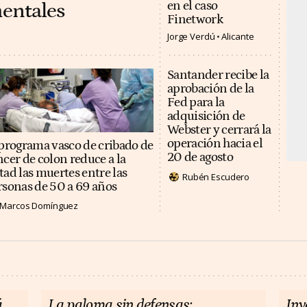
entales
en el caso
Finetwork
Jorge Verdú
Alicante
Santander recibe la
aprobación de la
Fed para la
adquisición de
Webster y cerrará la
operación hacia el
 programa vasco de cribado de
20 de agosto
ncer de colon reduce a la
tad las muertes entre las
Rubén Escudero
rsonas de 50 a 69 años
Marcos Domínguez
á
La paloma sin defensas:
Inv