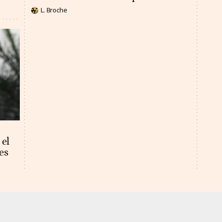
L. Broche
 el
es