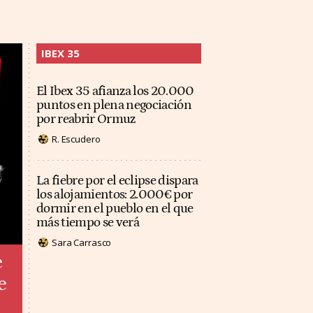
IBEX 35
El Ibex 35 afianza los 20.000
puntos en plena negociación
por reabrir Ormuz
R. Escudero
La fiebre por el eclipse dispara
los alojamientos: 2.000€ por
dormir en el pueblo en el que
más tiempo se verá
Sara Carrasco
e
e