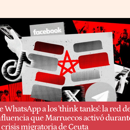
e WhatsApp a los 'think tanks': la red d
nfluencia que Marruecos activó durant
a crisis migratoria de Ceuta