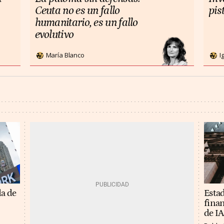
Ceuta no es un fallo
pis
humanitario, es un fallo
evolutivo
María Blanco
I
Estad
da de
finan
de IA