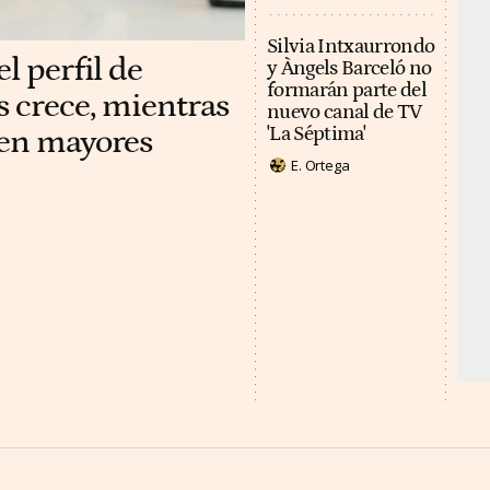
Silvia Intxaurrondo
l perfil de
y Àngels Barceló no
formarán parte del
s crece, mientras
nuevo canal de TV
 en mayores
'La Séptima'
E. Ortega