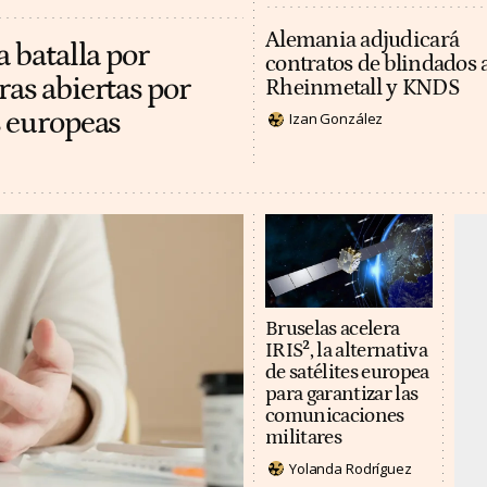
Alemania adjudicará
a batalla por
contratos de blindados 
ras abiertas por
Rheinmetall y KNDS
s europeas
Izan González
Bruselas acelera
IRIS², la alternativa
de satélites europea
para garantizar las
comunicaciones
militares
Yolanda Rodríguez