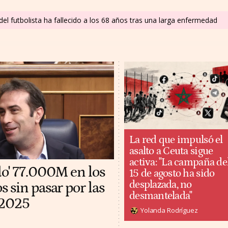
del futbolista ha fallecido a los 68 años tras una larga enfermedad
La red que impulsó el
asalto a Ceuta sigue
activa: "La campaña de
do' 77.000M en los
15 de agosto ha sido
desplazada, no
 sin pasar por las
desmantelada"
 2025
Yolanda Rodríguez