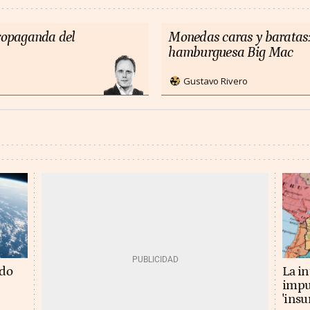
propaganda del
Monedas caras y baratas:
hamburguesa Big Mac
Gustavo Rivero
La in
ado
impu
'insu