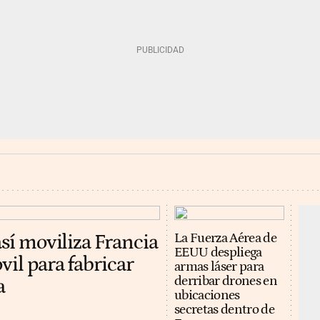
así moviliza Francia
La Fuerza Aérea de
EEUU despliega
vil para fabricar
armas láser para
derribar drones en
a
ubicaciones
secretas dentro de