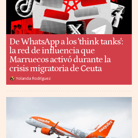
De WhatsApp a los 'think tanks':
la red de influencia que
Marruecos activó durante la
crisis migratoria de Ceuta
Yolanda Rodríguez