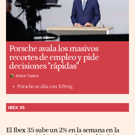
Porsche avala los masivos
recortes de empleo y pide
decisiones "rápidas"
Ankor Tejero
Porsche se alía con XPeng
IBEX 35
El Ibex 35 sube un 2% en la semana en la