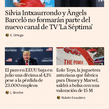
Silvia Intxaurrondo y Àngels
Barceló no formarán parte del
nuevo canal de TV 'La Séptima'
E. Ortega
El paro en EEUU baja en
Eolo Toys, la juguetera
julio una décima al 4,1%
asturiana que fabrica
pese a la pérdida de
para Disney y Marvel,
23.000 empleos
saldrá a bolsa con una
valoración de 15 M
L. Broche
Rubén Escudero