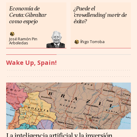
Economía de
¿Puede el
Ceuta: Gibraltar
'crowdlending' morir de
como espejo
éxito?
José Ramón Pin
Íñigo Torroba
Arboledas
Wake Up, Spain!
La inteligencia artificial y la inversión