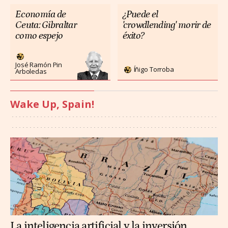
Economía de
¿Puede el
Ceuta: Gibraltar
'crowdlending' morir de
como espejo
éxito?
José Ramón Pin
Íñigo Torroba
Arboledas
Wake Up, Spain!
La inteligencia artificial y la inversión