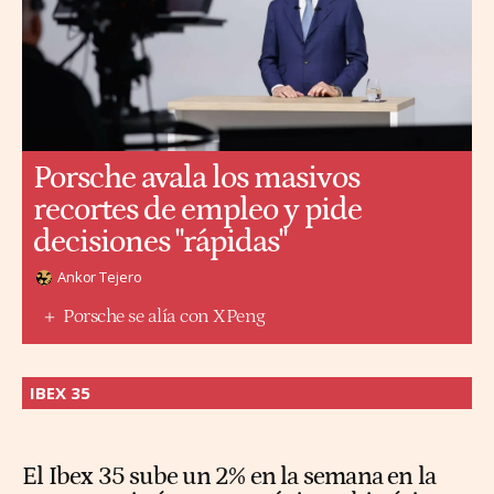
Porsche avala los masivos
recortes de empleo y pide
decisiones "rápidas"
Ankor Tejero
Porsche se alía con XPeng
IBEX 35
El Ibex 35 sube un 2% en la semana en la