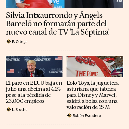
Silvia Intxaurrondo y Àngels
Barceló no formarán parte del
nuevo canal de TV 'La Séptima'
E. Ortega
El paro en EEUU baja en
Eolo Toys, la juguetera
julio una décima al 4,1%
asturiana que fabrica
pese a la pérdida de
para Disney y Marvel,
23.000 empleos
saldrá a bolsa con una
valoración de 15 M
L. Broche
Rubén Escudero