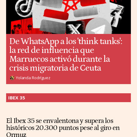
De WhatsApp a los 'think tanks':
la red de influencia que
Marruecos activó durante la
crisis migratoria de Ceuta
Yolanda Rodríguez
IBEX 35
El Ibex 35 se envalentona y supera los
históricos 20.300 puntos pese al giro en
Ormuz