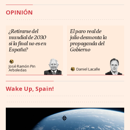
OPINIÓN
¿Retirarse del
El paro real de
mundial de 2030
julio desmonta la
si la final no es en
propaganda del
España?
Gobierno
José Ramón Pin
Daniel Lacalle
Arboledas
Wake Up, Spain!