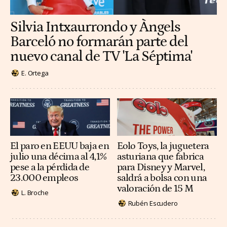
Silvia Intxaurrondo y Àngels
Barceló no formarán parte del
nuevo canal de TV 'La Séptima'
E. Ortega
El paro en EEUU baja en
Eolo Toys, la juguetera
julio una décima al 4,1%
asturiana que fabrica
pese a la pérdida de
para Disney y Marvel,
23.000 empleos
saldrá a bolsa con una
valoración de 15 M
L. Broche
Rubén Escudero