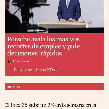
Porsche avala los masivos
recortes de empleo y pide
decisiones "rápidas"
Ankor Tejero
Porsche se alía con XPeng
IBEX 35
El Ibex 35 sube un 2% en la semana en la