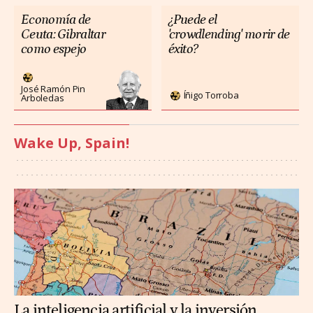
Economía de
¿Puede el
Ceuta: Gibraltar
'crowdlending' morir de
como espejo
éxito?
José Ramón Pin
Íñigo Torroba
Arboledas
Wake Up, Spain!
La inteligencia artificial y la inversión