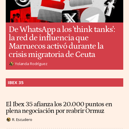
De WhatsApp a los 'think tanks':
la red de influencia que
Marruecos activó durante la
crisis migratoria de Ceuta
Yolanda Rodríguez
IBEX 35
El Ibex 35 afianza los 20.000 puntos en
plena negociación por reabrir Ormuz
R. Escudero