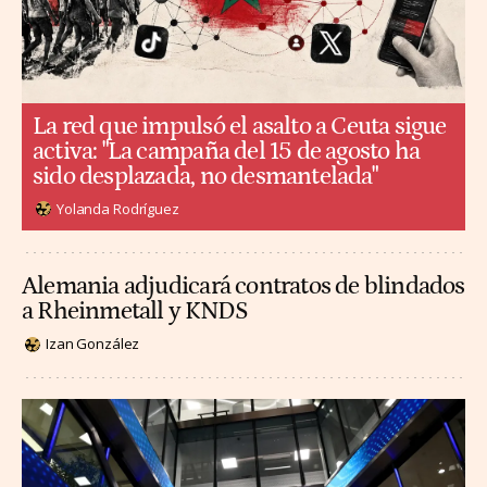
La red que impulsó el asalto a Ceuta sigue
activa: "La campaña del 15 de agosto ha
sido desplazada, no desmantelada"
Yolanda Rodríguez
Alemania adjudicará contratos de blindados
a Rheinmetall y KNDS
Izan González