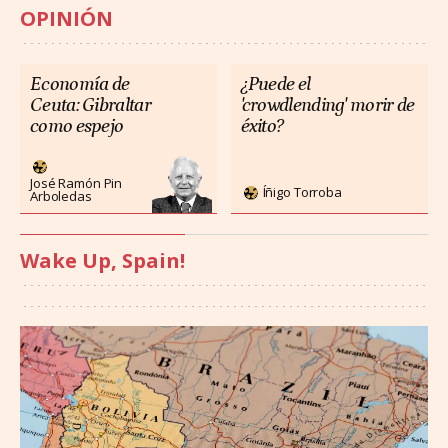
OPINIÓN
Economía de
¿Puede el
Ceuta: Gibraltar
'crowdlending' morir de
como espejo
éxito?
José Ramón Pin
Íñigo Torroba
Arboledas
Wake Up, Spain!