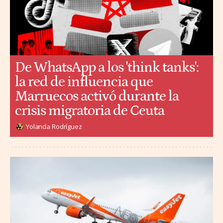
De WhatsApp a los 'think tanks':
la red de influencia que
Marruecos activó durante la
crisis migratoria de Ceuta
Yolanda Rodríguez