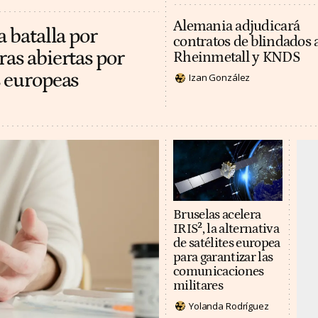
Alemania adjudicará
a batalla por
contratos de blindados 
ras abiertas por
Rheinmetall y KNDS
s europeas
Izan González
Bruselas acelera
IRIS², la alternativa
de satélites europea
para garantizar las
comunicaciones
militares
Yolanda Rodríguez