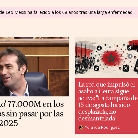
 de Leo Messi ha fallecido a los 68 años tras una larga enfermedad
La red que impulsó el
asalto a Ceuta sigue
activa: "La campaña de
do' 77.000M en los
15 de agosto ha sido
desplazada, no
 sin pasar por las
desmantelada"
 2025
Yolanda Rodríguez