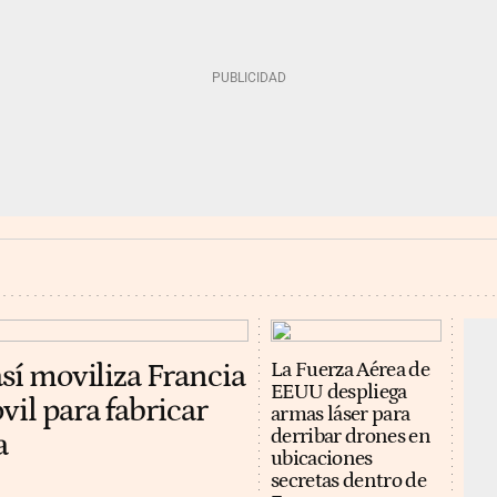
así moviliza Francia
La Fuerza Aérea de
EEUU despliega
vil para fabricar
armas láser para
derribar drones en
a
ubicaciones
secretas dentro de