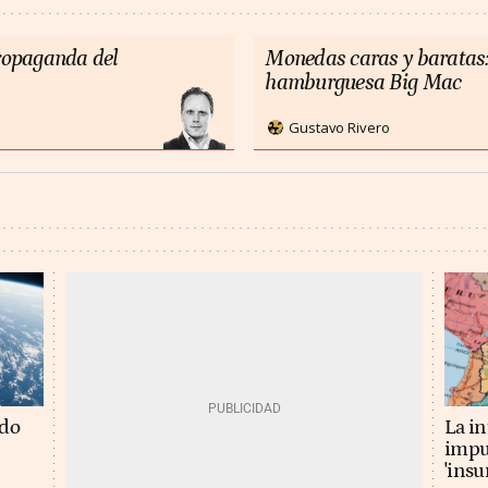
propaganda del
Monedas caras y baratas:
hamburguesa Big Mac
Gustavo Rivero
La in
ado
impu
'insu