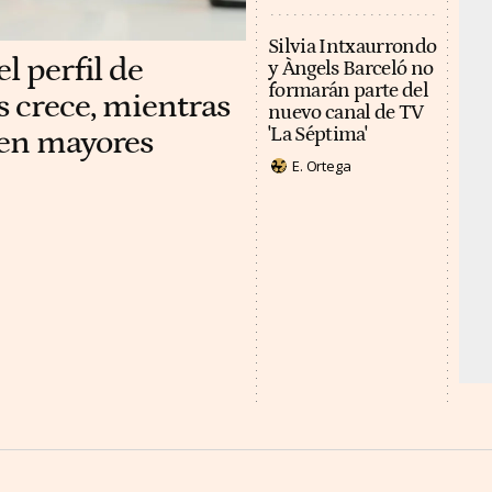
Silvia Intxaurrondo
l perfil de
y Àngels Barceló no
formarán parte del
s crece, mientras
nuevo canal de TV
 en mayores
'La Séptima'
E. Ortega