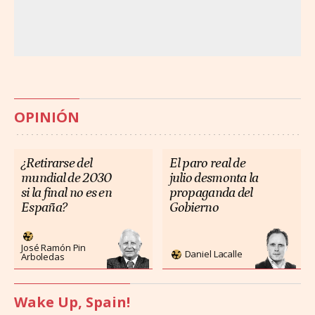
OPINIÓN
¿Retirarse del
El paro real de
mundial de 2030
julio desmonta la
si la final no es en
propaganda del
España?
Gobierno
José Ramón Pin
Daniel Lacalle
Arboledas
Wake Up, Spain!