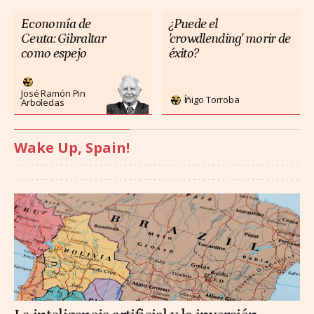
Economía de
¿Puede el
Ceuta: Gibraltar
'crowdlending' morir de
como espejo
éxito?
José Ramón Pin
Íñigo Torroba
Arboledas
Wake Up, Spain!