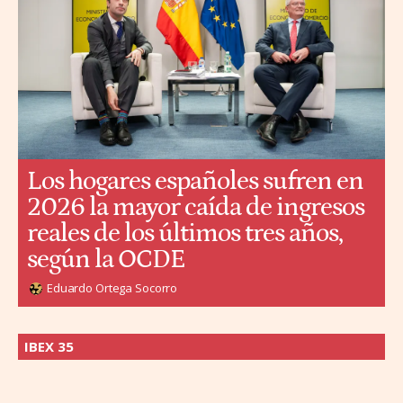
Los hogares españoles sufren en
2026 la mayor caída de ingresos
reales de los últimos tres años,
según la OCDE
Eduardo Ortega Socorro
IBEX 35