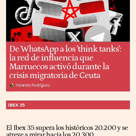
De WhatsApp a los 'think tanks':
la red de influencia que
Marruecos activó durante la
crisis migratoria de Ceuta
Yolanda Rodríguez
IBEX 35
El Ibex 35 supera los históricos 20.200 y se
atreve a mirar hacia los 20.300