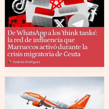
De WhatsApp a los 'think tanks':
la red de influencia que
Marruecos activó durante la
crisis migratoria de Ceuta
Yolanda Rodríguez