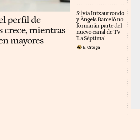
Silvia Intxaurrondo
l perfil de
y Àngels Barceló no
formarán parte del
s crece, mientras
nuevo canal de TV
 en mayores
'La Séptima'
E. Ortega