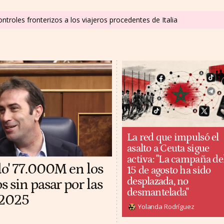
ntroles fronterizos a los viajeros procedentes de Italia
La red que impulsó el
asalto a Ceuta sigue
activa: "La campaña de
do' 77.000M en los
15 de agosto ha sido
desplazada, no
 sin pasar por las
desmantelada"
 2025
Yolanda Rodríguez