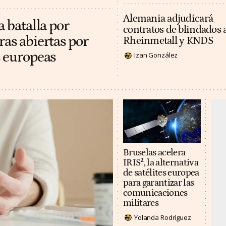
Alemania adjudicará
a batalla por
contratos de blindados 
ras abiertas por
Rheinmetall y KNDS
s europeas
Izan González
Bruselas acelera
IRIS², la alternativa
de satélites europea
para garantizar las
comunicaciones
militares
Yolanda Rodríguez