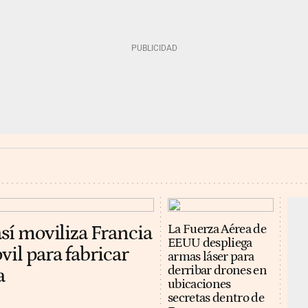
así moviliza Francia
La Fuerza Aérea de
EEUU despliega
vil para fabricar
armas láser para
derribar drones en
a
ubicaciones
secretas dentro de