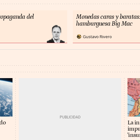
propaganda del
Monedas caras y baratas:
hamburguesa Big Mac
Gustavo Rivero
La in
ado
impu
'insu