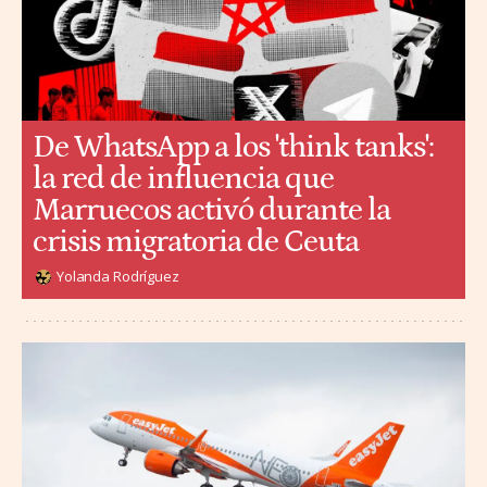
De WhatsApp a los 'think tanks':
la red de influencia que
Marruecos activó durante la
crisis migratoria de Ceuta
Yolanda Rodríguez